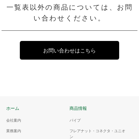
NPT-1214
12.0
12.0
R1/4
一覧表以外の商品については、お問
NPT-1238
12.0
12.0
R3/8
い合わせください。
NPT-1212
12.0
12.0
R1/2
NPT-1538
15.0
15.0
R3/8
お問い合わせはこちら
ホーム
商品情報
会社案内
パイプ
業務案内
フレアナット・コネクタ・ユニオ
ン