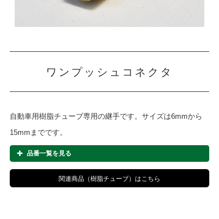
ワンプッシュコネクタ
自動車用樹脂チューブ専用の継手です。サイズは6mmから
15mmまでです。
品番一覧を見る
品番
適用チューブ径(mm)
おねじ径
関連商品（樹脂チューブ）はこちら
NPC-0618
6.0
R1/8
NPC-0614
6.0
R1/4