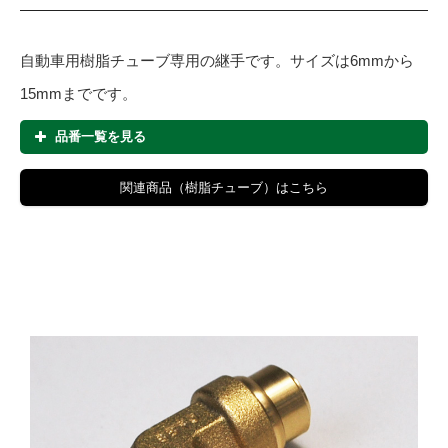
自動車用樹脂チューブ専用の継手です。サイズは6mmから
15mmまでです。
品番一覧を見る
品番
適用チューブ径(mm)
適用チューブ径(mm)
関連商品（樹脂チューブ）はこちら
NPU-0606
6.0
6.0
NPU-0808
8.0
8.0
NPU-1010
10.0
10.0
NPU-1212
12.0
12.0
NPU-1515
15.0
15.0