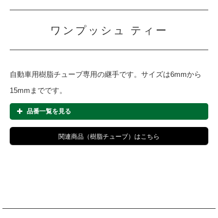
NPL-1238
12.0
R3/8
NPL-1212
12.0
R1/2
ワンプッシュ ティー
NPL-1538
15.0
R3/8
NPL-1512
15.0
R1/2
自動車用樹脂チューブ専用の継手です。サイズは6mmから
15mmまでです。
品番一覧を見る
品番
適用チューブ径(mm)
適用チューブ径(mm)
おねじ径
関連商品（樹脂チューブ）はこちら
NPT-0614
6.0
6.0
R1/4
NPT-0814
8.0
8.0
R1/4
NPT-1014
10.0
10.0
R1/4
NPT-1038
10.0
10.0
R3/8