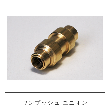
NPC-0638
6.0
R3/8
NPC-0818
8.0
R1/8
NPC-0814
8.0
R1/4
NPC-0838
8.0
R3/8
NPC-1014
10.0
R1/4
NPC-1038
10.0
R3/8
NPC-1214
12.0
R1/4
NPC-1238
12.0
R3/8
NPC-1212
12.0
R1/2
NPC-1538
15.0
R3/8
NPC-1512
15.0
R1/2
ワンプッシュ ユニオン