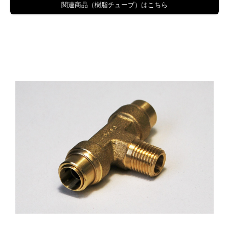
品番
適用チューブ径(mm)
おねじ径
関連商品（樹脂チューブ）はこちら
NPL-0618
6.0
R1/8
NPL-0614
6.0
R1/4
NPL-0638
6.0
R3/8
NPL-0818
8.0
R1/8
NPL-0814
8.0
R1/4
NPL-0838
8.0
R3/8
NPL-0812
8.0
R1/2
NPL-1014
10.0
R1/4
NPL-1038
10.0
R3/8
NPL-1012
10.0
R1/2
NPL-1214
12.0
R1/4